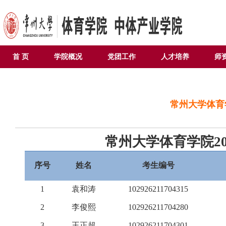
首 页
学院概况
党团工作
人才培养
师
常州大学体育
常州大学体育学院
序号
姓名
考生编号
1
袁和涛
102926211704315
2
李俊熙
102926211704280
3
王正超
102926211704301