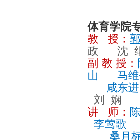
体育学院
教 授：
政
沈 
副 教 授：
山
马维
咸东进
刘 娴
讲 师：
陈
李莺歌
桑月