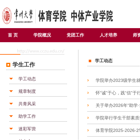
首 页
学院概况
党团工作
人才培养
师
学工动态
学生工作
学工动态
学院举办2023级学生
规章制度
怀“诚”于心，践“信”
共青风采
关于举办2026年“助
助学工作
学院举行学生干部素质
迷彩军营
体育学院2025-202