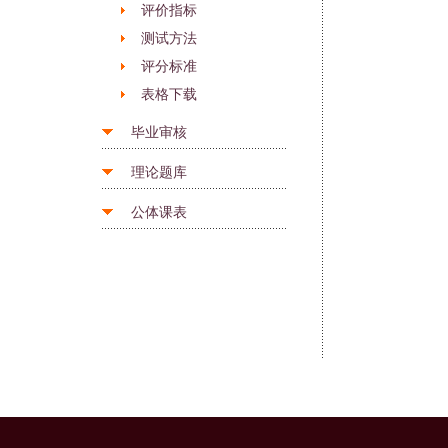
评价指标
测试方法
评分标准
表格下载
毕业审核
理论题库
公体课表