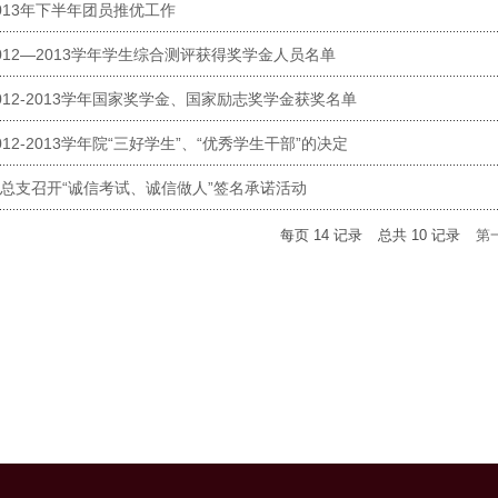
013年下半年团员推优工作
012—2013学年学生综合测评获得奖学金人员名单
012-2013学年国家奖学金、国家励志奖学金获奖名单
12-2013学年院“三好学生”、“优秀学生干部”的决定
总支召开“诚信考试、诚信做人”签名承诺活动
每页
14
记录
总共
10
记录
第