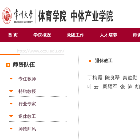
首 页
学院概况
党团工作
人才培养
师
退休教工
师资队伍
丁梅霞
陈良翠
秦贻勤
专任教师
叶 云
周耀军
张 笋
特聘教授
行业专家
退休教工
师德师风