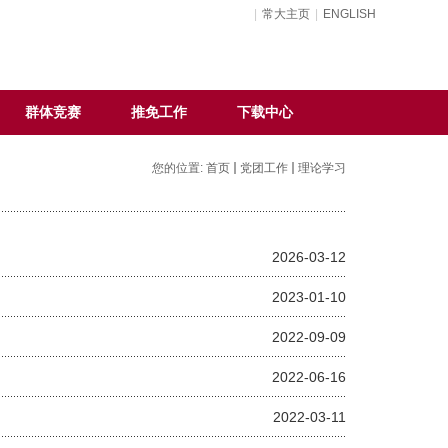
|
常大主页
|
ENGLISH
群体竞赛
推免工作
下载中心
您的位置:
首页
党团工作
理论学习
2026-03-12
2023-01-10
2022-09-09
2022-06-16
2022-03-11