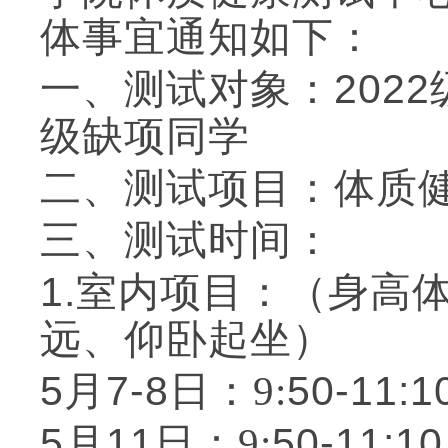
体事宜通知如下：
一、
测试对象：
2022
级缺项同学
二、测试项目：体质
三、测试
时间
：
1.室内项目：（身高
远、仰卧起坐）
5月
7-8
50-11
:
1
日：
9:
5月
1
1
50-11
:
1
日：
9: